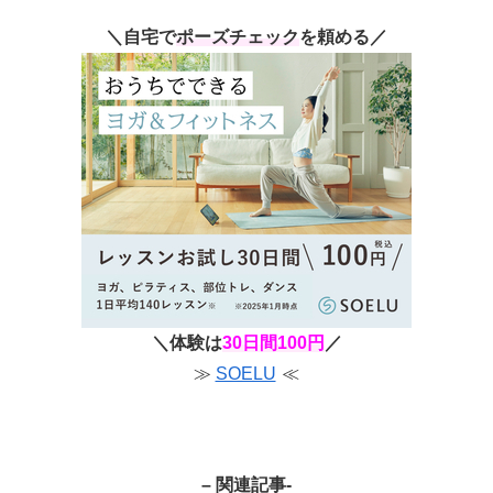
＼自宅で
ポーズチェック
を頼める／
＼体験は
30日間
100円
／
≫
SOELU
≪
– 関連記事-