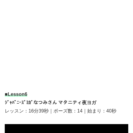
■Lesson6
ｼﾞｬﾊﾟﾆｰｽﾞﾖｶﾞなつみさん マタニティ夜ヨガ
レッスン：16分39秒｜ポーズ数：14｜始まり：40秒