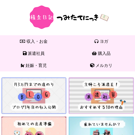
収入・お金
ヨガ
派遣社員
購入品
妊娠・育児
メルカリ