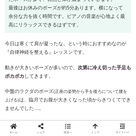
最後はお休みのポーズが約5分あります。横になって
余分な力を抜く時間です。ピアノの音楽が心地よく最
高にリラックスできるはずです。
今日は寒くて肩が凝ったな。という時におすすめなのが
『自律神経を整える』レッスンです。
動きが大きいポーズが多いので、
次第に冷え切った手足も
ポカポカ
してきます。
中盤のラクダのポーズ
(正座の姿勢から手を後ろについて腰を
は、臨月でお腹が大きくなった頃からきつくてでき
上げる)
ませんでした…。
最後にある横になる時間は、本当に極上の気持ち良さで
す。仕事や家事に頑張った自分へご褒美の時間にぜひ活用
ホーム
シェア
目次へ
トップ
サイドバー