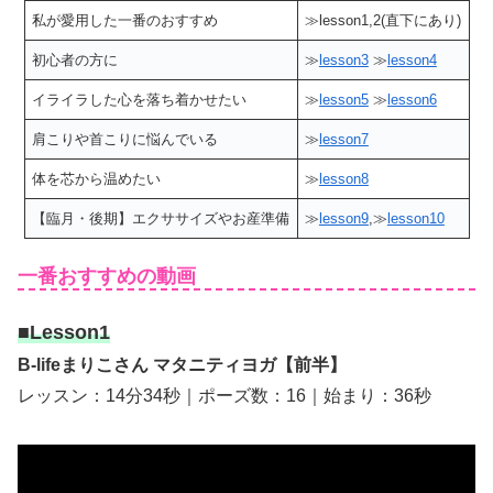
私が愛用した一番のおすすめ
≫lesson1,2(直下にあり)
初心者の方に
≫
lesson3
≫
lesson4
イライラした心を落ち着かせたい
≫
lesson5
≫
lesson6
肩こりや首こりに悩んでいる
≫
lesson7
体を芯から温めたい
≫
lesson8
【臨月・後期】エクササイズやお産準備
≫
lesson9
,≫
lesson10
一番おすすめの動画
■Lesson1
B-lifeまりこさん マタニティヨガ【前半】
レッスン：14分34秒｜ポーズ数：16｜始まり：36秒