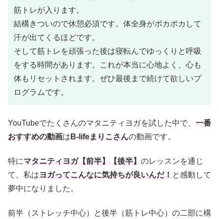
筋トレが入ります。
結構きついので休憩必須です。体全身がポカポカして
汗が出てくるほどです。
そして筋トレを頑張った後は寝転んでゆっくりと呼吸
をする時間があります。これが本当に心地よく、心も
体もリセットされます。
ぜひ最後まで続けて欲しいプ
ログラムです。
YouTubeでたくさんのマタニティヨガを試した中で、
一番
おすすめの動画
は
B-lifeまりこさん
の動画です。
特に
マタニティヨガ【前半】【後半】
のレッスンを通じ
て、私は
ヨガってこんなに気持ちが良いんだ！
と感動して
夢中になりました。
前半（ストレッチ中心）と後半（筋トレ中心）の二部に構