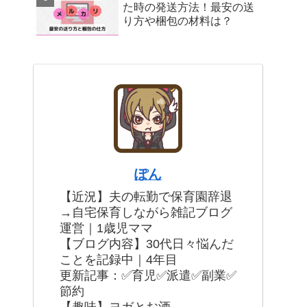
た時の発送方法！最安の送
り方や梱包の材料は？
ぽん
【近況】夫の転勤で保育園辞退
→自宅保育しながら雑記ブログ
運営｜1歳児ママ
【ブログ内容】30代日々悩んだ
ことを記録中｜4年目
更新記事：✅育児✅派遣✅副業✅
節約
【趣味】ヨガとお酒