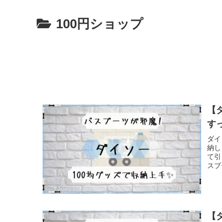
100円ショップ
【
す
ダイ
納し
て引
スブ
【