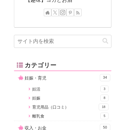
カテゴリー
妊娠・育児
34
妊活
3
妊娠
8
育児用品（口コミ）
18
離乳食
5
収入・お金
50