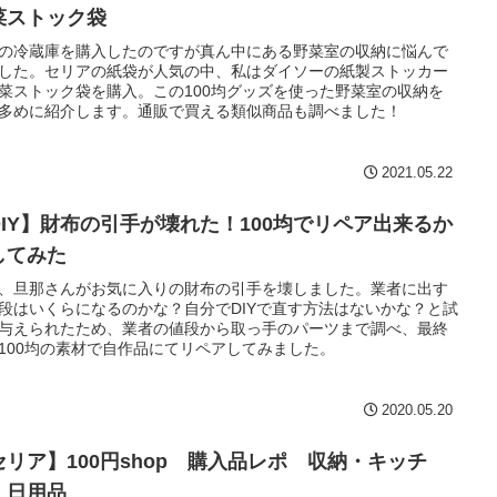
菜ストック袋
の冷蔵庫を購入したのですが真ん中にある野菜室の収納に悩んで
した。セリアの紙袋が人気の中、私はダイソーの紙製ストッカー
菜ストック袋を購入。この100均グッズを使った野菜室の収納を
多めに紹介します。通販で買える類似商品も調べました！
2021.05.22
DIY】財布の引手が壊れた！100均でリペア出来るか
してみた
、旦那さんがお気に入りの財布の引手を壊しました。業者に出す
段はいくらになるのかな？自分でDIYで直す方法はないかな？と試
与えられたため、業者の値段から取っ手のパーツまで調べ、最終
100均の素材で自作品にてリペアしてみました。
2020.05.20
セリア】100円shop 購入品レポ 収納・キッチ
・日用品