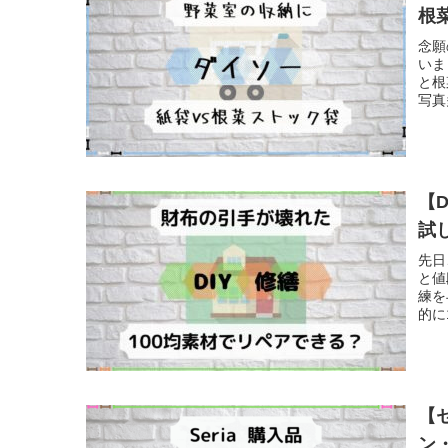
根
念願
いま
と根
写真
【
試
先日
と値
練を
的に
【
ン