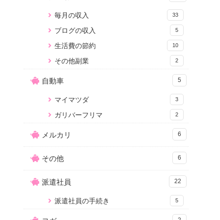
毎月の収入
33
ブログの収入
5
生活費の節約
10
その他副業
2
自動車
5
マイマツダ
3
ガリバーフリマ
2
メルカリ
6
その他
6
派遣社員
22
派遣社員の手続き
5
2