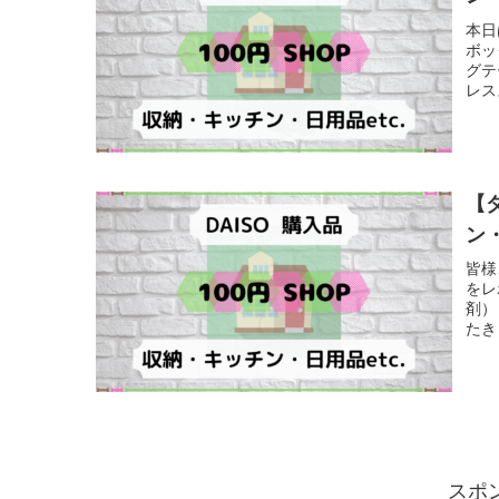
本日
ボッ
グテ
レス
【
ン・
皆様
をレ
剤）
たき
スポ