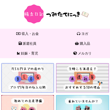
収入・お金
ヨガ
派遣社員
購入品
妊娠・育児
メルカリ