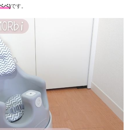
ベベ)
です。