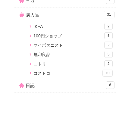
ヨガ
購入品
31
IKEA
2
100円ショップ
5
マイボタニスト
2
無印良品
5
ニトリ
2
コストコ
10
日記
6