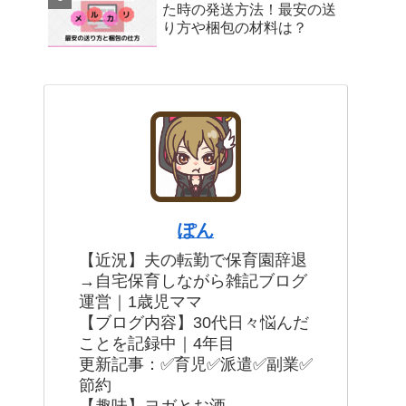
た時の発送方法！最安の送
り方や梱包の材料は？
ぽん
【近況】夫の転勤で保育園辞退
→自宅保育しながら雑記ブログ
運営｜1歳児ママ
【ブログ内容】30代日々悩んだ
ことを記録中｜4年目
更新記事：✅育児✅派遣✅副業✅
節約
【趣味】ヨガとお酒