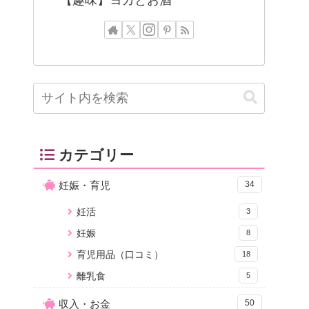
カテゴリー
妊娠・育児
34
妊活
3
妊娠
8
育児用品（口コミ）
18
離乳食
5
収入・お金
50