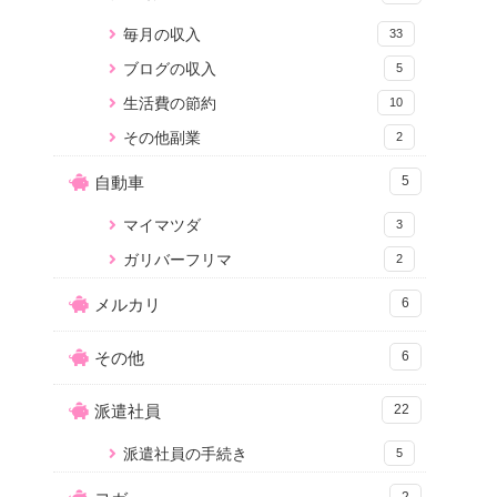
毎月の収入
33
ブログの収入
5
生活費の節約
10
その他副業
2
自動車
5
マイマツダ
3
ガリバーフリマ
2
メルカリ
6
その他
6
派遣社員
22
派遣社員の手続き
5
2