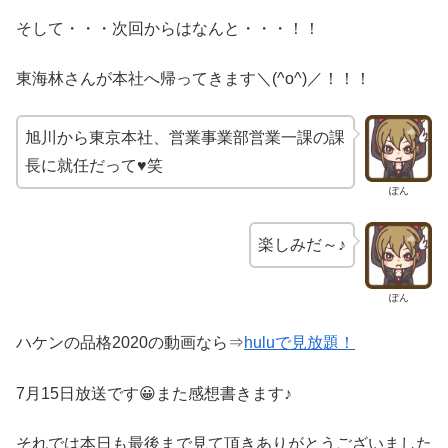
そして・・・次回からはなんと・・・！！
東海林さんが本社へ帰ってきます＼(^o^)／！！！
旭川から東京本社、営業事業部営業一課の課
長に就任だって♥笑
ぽん
楽しみだ～♪
ぽん
ハケンの品格2020の動画なら⇒
huluで見放題！
7月15日放送です😀また感想書きます♪
それでは本日も最後まで見て頂きありがとうございました