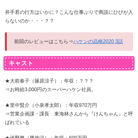
井手君の行方はいかに？こんな仕事ぶりで商談にひびが入
らないのか・・・？？
前回のレビューはこちら⇒
ハケンの品格2020 3話
キャスト
★大前春子（篠原涼子）：年収：？？？
⇒お時給3,000円のスーパーハケン社員。
★里中賢介（小泉孝太郎）：年収970万円
⇒営業企画課・課長 東海林さんから『けんちゃん』と呼
ばれている
★浅野務（勝地涼）：年収：600万円