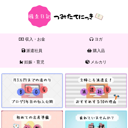
収入・お金
ヨガ
派遣社員
購入品
妊娠・育児
メルカリ