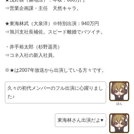
⇒営業企画課・主任 天然キャラ。
★東海林武（大泉洋）※特別出演：940万円
⇒旭川支社長補佐。スピード離婚でバツイチ。
・井手裕太郎（杉野遥亮）
⇒コネ入社の新入社員。
※★は2007年放送から出演している方々です。
久々の初代メンバーのフル出演に心躍りまし
た♪
ぽん
東海林さん出演だよ♥