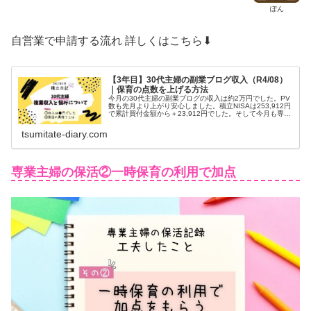
ぽん
自営業で申請する流れ 詳しくはこちら⬇
【3年目】30代主婦の副業ブログ収入（R4/08）
｜保育の点数を上げる方法
今月の30代主婦の副業ブログの収入は約2万円でした。PV
数も先月より上がり安心しました。積立NISAは253,912円
で累計買付金額から＋23,912円でした。そして今月も専業
主婦の保活ブログです。保育園に入れるために点数を上げ
る方法をまとめました。
tsumitate-diary.com
専業主婦の保活②一時保育の利用で加点