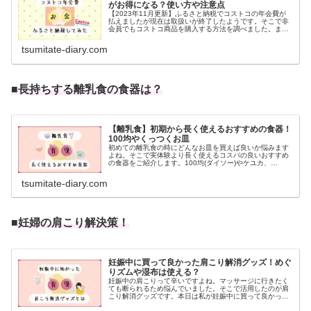
がお得になる？使い方や注意点
【2023年11月更新】ふるさと納税でコストコの年会費が
払えましたが現在は取扱いが終了したようです。そこで非
会員でもコストコ商品を購入する方法を調べました。ま
た、ふるさと納税できた場合どれくらいお得になったの
か？過去にコストコ尼崎店で利用した体験をまとめまし
tsumitate-diary.com
た。
■長持ちする離乳食の食器は？
【離乳食】初期から長く使えるおすすめの食器！
100均やくっつくお皿
初めての離乳食の時にどんなお皿を買えば良いか悩みます
よね。そこで実体験より長く使えるコスパの良いおすすめ
の食器をご紹介します。100均(ダイソー)やケユカ、
OXO(オクソートット)のくっつくお皿の口コミです。初期
から使えるスプーンやコップも。
tsumitate-diary.com
■
妊婦の肩こり解決策！
妊娠中に買って良かった肩こり解消グッズ！めぐ
りズムや湿布は使える？
妊娠中の肩こりって辛いですよね。マッサージに行きたく
ても断られるため悩んでいました。そこで活用したのが肩
こり解消グッズです。本日は私が妊娠中に買って良かった
グッズの他、妊婦でも使えそうな商品や本当に使って良い