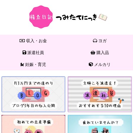
収入・お金
ヨガ
派遣社員
購入品
妊娠・育児
メルカリ