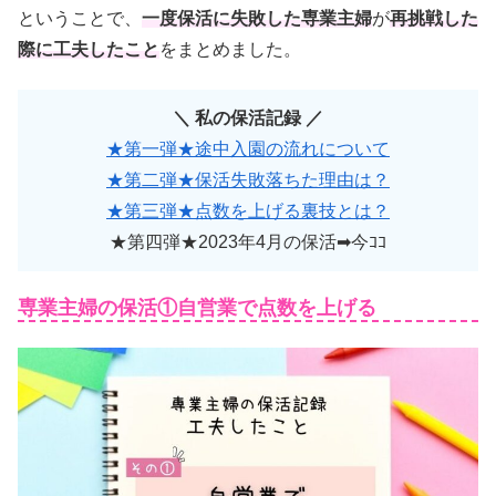
ということで、
一度保活に失敗した専業主婦
が
再挑戦した
際に工夫したこと
をまとめました。
＼ 私の保活記録 ／
★第一弾★途中入園の流れについて
★第二弾★保活失敗落ちた理由は？
★第三弾★点数を上げる裏技とは？
★第四弾★2023年4月の保活➡今ｺｺ
専業主婦の保活①自営業で点数を上げる