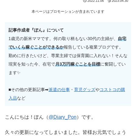
2022.11.06
2023.04.30
本ページはプロモーションが含まれています
記事作成者『ぽん』について
1歳児の新米ママです。何の取り柄もない30代の主婦が、
自宅
でいくら稼ぐことができるか
報告している複業ブログです。
勤めに行きたいけど、専業主婦では保育園に入れない！そんな
現実を知った今、在宅で
月3万円稼ぐことを目標
に奮闘してい
ます✨
■その他の更新記事➡
派遣の仕事
・
育児グッズ
や
コストコの購
入品
など
こんにちは！ぽん（
@Diary_Pon
）です。
久々の更新になってしまいました。皆様お元気でしょう