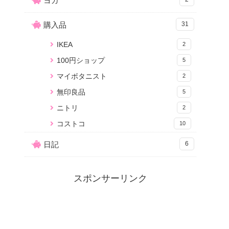
ヨガ
購入品
31
IKEA
2
100円ショップ
5
マイボタニスト
2
無印良品
5
ニトリ
2
コストコ
10
日記
6
スポンサーリンク