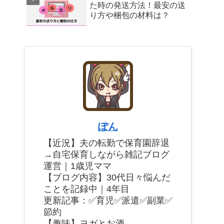
た時の発送方法！最安の送
り方や梱包の材料は？
ぽん
【近況】夫の転勤で保育園辞退
→自宅保育しながら雑記ブログ
運営｜1歳児ママ
【ブログ内容】30代日々悩んだ
ことを記録中｜4年目
更新記事：✅育児✅派遣✅副業✅
節約
【趣味】ヨガとお酒