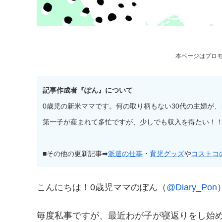
本ページはプロ
記事作成者『ぽん』について
0歳児の新米ママです。何の取り柄もない30代の主婦が
第一子が産まれて多忙ですが、少しでも収入を得たい！！
■その他の更新記事➡
派遣の仕事
・
育児グッズ
や
コストコ
こんにちは！0歳児ママのぽん（
@Diary_Pon
毎度私事ですが、最近わが子が寝返りをし始