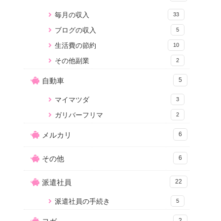
毎月の収入
33
ブログの収入
5
生活費の節約
10
その他副業
2
自動車
5
マイマツダ
3
ガリバーフリマ
2
メルカリ
6
その他
6
派遣社員
22
派遣社員の手続き
5
2